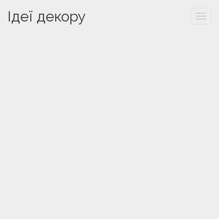
Ідеї декору
Togg
navi