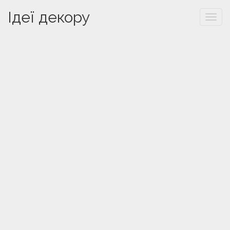
Ідеї декору
Togg
navi