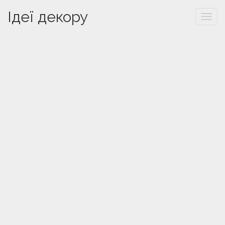
Ідеї декору
Togg
navi