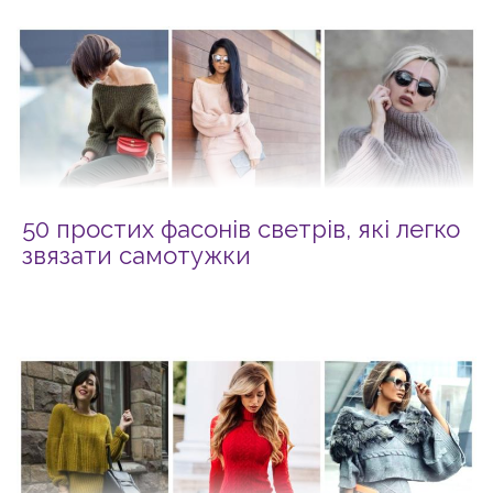
50 простих фасонів светрів, які легко
звязати самотужки