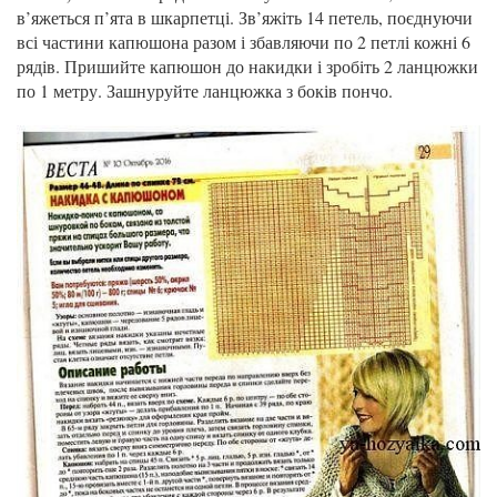
в’яжеться п’ята в шкарпетці. Зв’яжіть 14 петель, поєднуючи
всі частини капюшона разом і збавляючи по 2 петлі кожні 6
рядів. Пришийте капюшон до накидки і зробіть 2 ланцюжки
по 1 метру. Зашнуруйте ланцюжка з боків пончо.