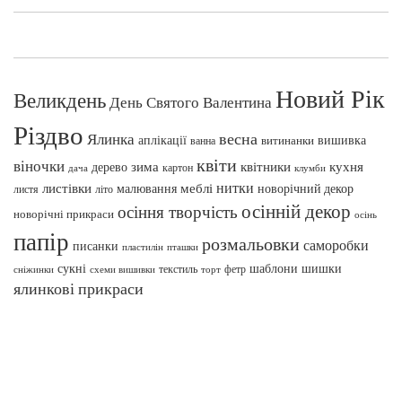
Новий Рік
Великдень
День Святого Валентина
Різдво
весна
Ялинка
аплікації
вишивка
витинанки
ванна
квіти
віночки
зима
квітники
кухня
дерево
картон
клумби
дача
нитки
меблі
листівки
малювання
новорічний декор
листя
літо
осінній декор
осіння творчість
новорічні прикраси
осінь
папір
розмальовки
саморобки
писанки
пташки
пластилін
сукні
шаблони
шишки
текстиль
фетр
сніжинки
схеми вишивки
торт
ялинкові прикраси