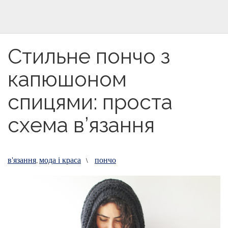
Стильне пончо з
капюшоном
спицями: проста
схема в’язання
в'язання
мода і краса
пончо
,
\