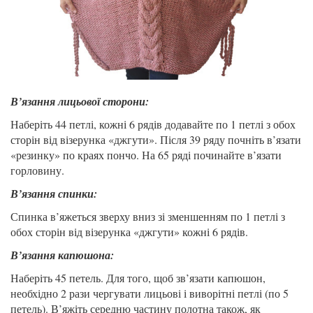
В’язання лицьової сторони:
Наберіть 44 петлі, кожні 6 рядів додавайте по 1 петлі з обох
сторін від візерунка «джгути». Після 39 ряду почніть в’язати
«резинку» по краях пончо. На 65 ряді починайте в’язати
горловину.
В’язання спинки:
Спинка в’яжеться зверху вниз зі зменшенням по 1 петлі з
обох сторін від візерунка «джгути» кожні 6 рядів.
В’язання капюшона:
Наберіть 45 петель. Для того, щоб зв’язати капюшон,
необхідно 2 рази чергувати лицьові і виворітні петлі (по 5
петель). В’яжіть середню частину полотна також, як