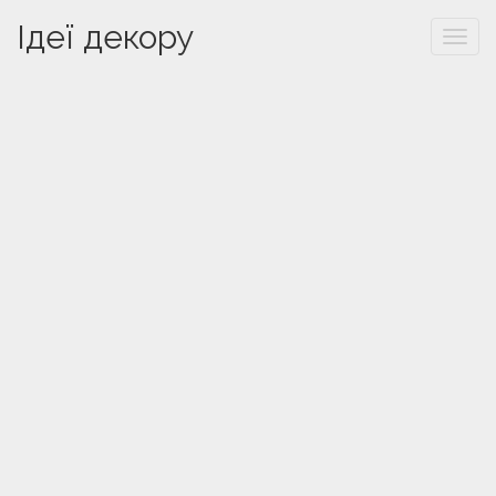
Ідеї декору
Togg
navi