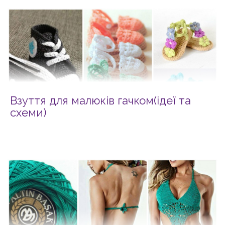
Взуття для малюків гачком(ідеї та
схеми)