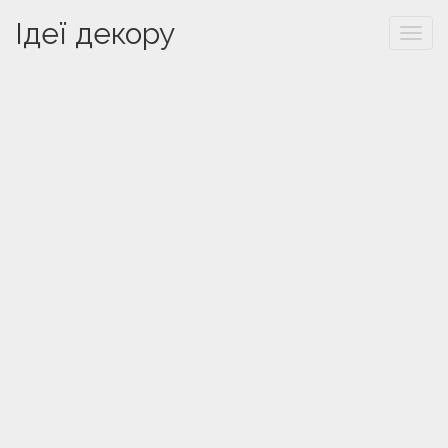
Ідеї декору
Togg
navi