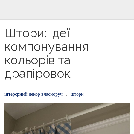
Штори: ідеї
компонування
кольорів та
драпіровок
інтерєрний декор власноруч
штори
\