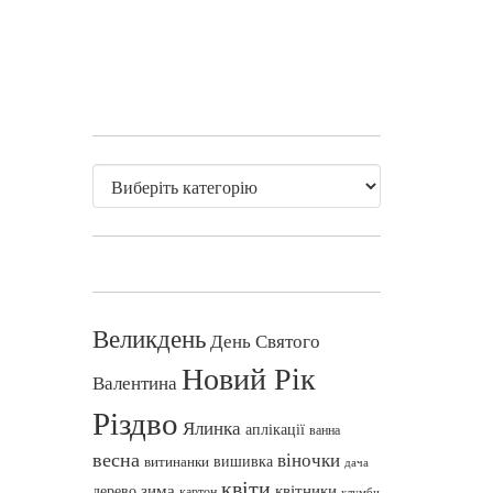
Великдень
День Святого
Новий Рік
Валентина
Різдво
Ялинка
аплікації
ванна
весна
віночки
вишивка
витинанки
дача
квіти
зима
квітники
дерево
картон
клумби