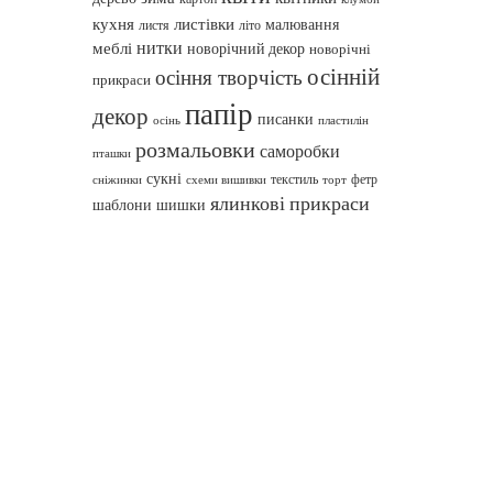
кухня
листівки
малювання
листя
літо
нитки
меблі
новорічний декор
новорічні
осінній
осіння творчість
прикраси
папір
декор
писанки
осінь
пластилін
розмальовки
саморобки
пташки
сукні
текстиль
фетр
сніжинки
схеми вишивки
торт
ялинкові прикраси
шаблони
шишки