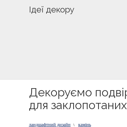
Ідеї декору
Декоруємо подвір
для заклопотани
ландшафтний дизайн
камінь
\