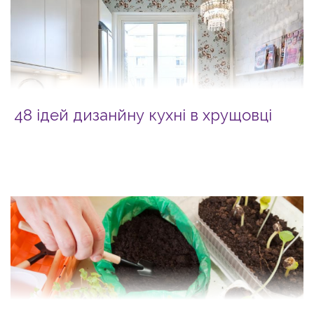
48 ідей дизанйну кухні в хрущовці