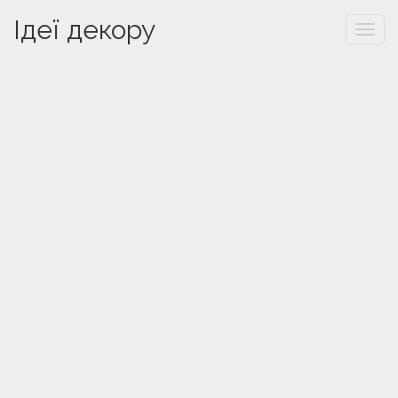
Ідеї декору
Togg
navi