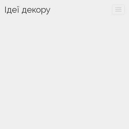
Ідеї декору
Togg
navi