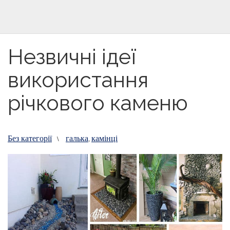
Незвичні ідеї
використання
річкового каменю
Без категорії
галька
камінці
\
,