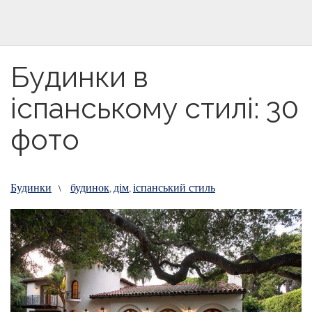
Будинки в
іспанському стилі: 30
фото
Будинки
будинок
дім
іспанський стиль
\
,
,