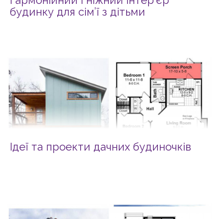
будинку для сім’ї з дітьми
Ідеї та проекти дачних будиночків