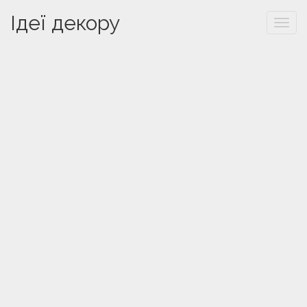
Ідеї декору
Togg
navi