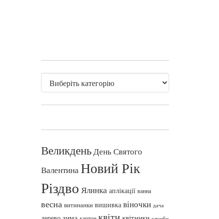
Великдень
День Святого
Новий Рік
Валентина
Різдво
Ялинка
аплікації
ванна
весна
віночки
вишивка
витинанки
дача
квіти
зима
квітники
дерево
картон
клумби