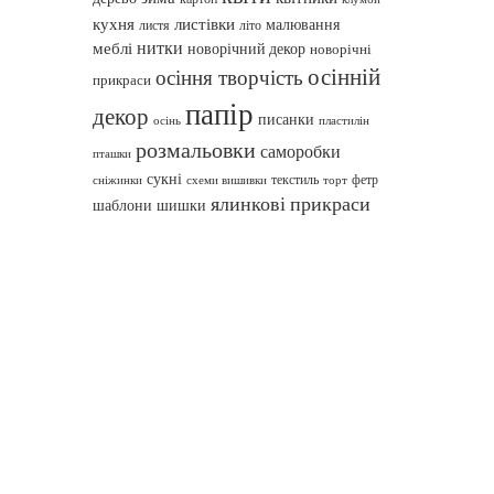
кухня
листівки
малювання
листя
літо
нитки
меблі
новорічний декор
новорічні
осінній
осіння творчість
прикраси
папір
декор
писанки
осінь
пластилін
розмальовки
саморобки
пташки
сукні
текстиль
фетр
сніжинки
схеми вишивки
торт
ялинкові прикраси
шаблони
шишки