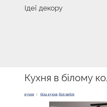
Ідеї декору
Кухня в білому ко
кухня
біла кухня
білі меблі
\
,