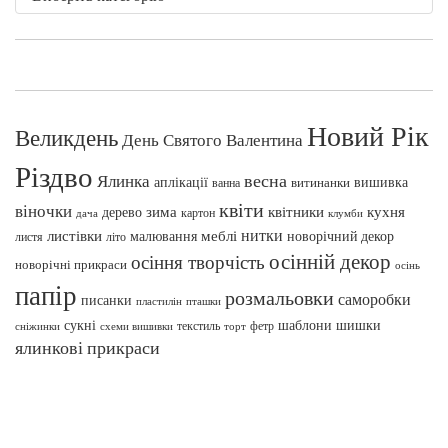
Новий Рік
Великдень
День Святого Валентина
Різдво
весна
Ялинка
аплікації
вишивка
витинанки
ванна
квіти
віночки
зима
квітники
кухня
дерево
картон
клумби
дача
нитки
меблі
листівки
малювання
новорічний декор
листя
літо
осінній декор
осіння творчість
новорічні прикраси
осінь
папір
розмальовки
саморобки
писанки
пташки
пластилін
сукні
шаблони
шишки
текстиль
фетр
сніжинки
схеми вишивки
торт
ялинкові прикраси