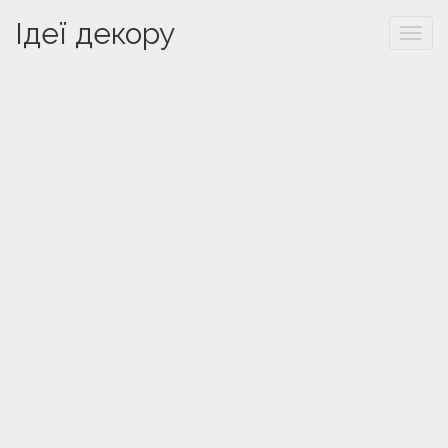
Ідеї декору
Togg
navi