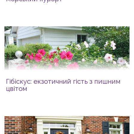
Гібіскус: екзотичний гість з пишним
цвітом