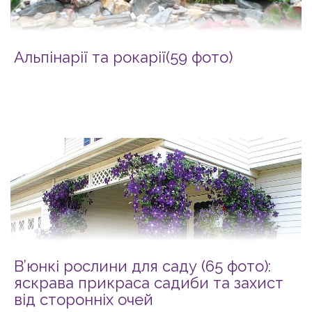
Альпінарії та рокарії(59 фото)
В’юнкі рослини для саду (65 фото):
яскрава прикраса садиби та захист
від сторонніх очей