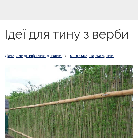
Ідеї для тину з верби
Дача
ландшафтний дизайн
огорожа
паркан
тин
,
\
,
,