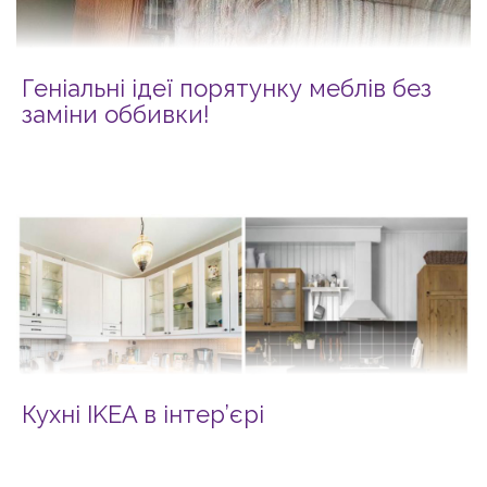
Геніальні ідеї порятунку меблів без
заміни оббивки!
Кухні IKEA в інтер’єрі