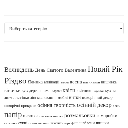
Новий Рік
Великдень
День Святого Валентина
Різдво
весна
Ялинка
аплікації
вишивка
витинанки
ванна
квіти
віночки
зима
квітники
кухня
дерево
картон
клумби
дача
нитки
меблі
листівки
малювання
новорічний декор
листя
літо
осінній декор
осіння творчість
новорічні прикраси
осінь
папір
розмальовки
саморобки
писанки
пташки
пластилін
сукні
шаблони
шишки
текстиль
фетр
сніжинки
схеми вишивки
торт