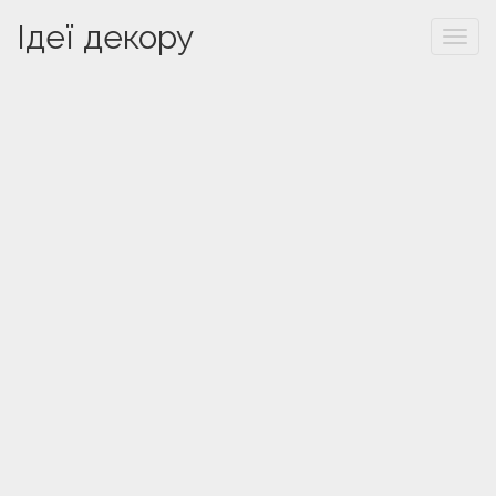
Ідеї декору
Togg
navi