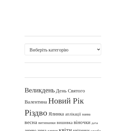
Великдень
День Святого
Новий Рік
Валентина
Різдво
Ялинка
аплікації
ванна
весна
віночки
вишивка
витинанки
дача
квіти
зима
квітники
дерево
картон
клумби