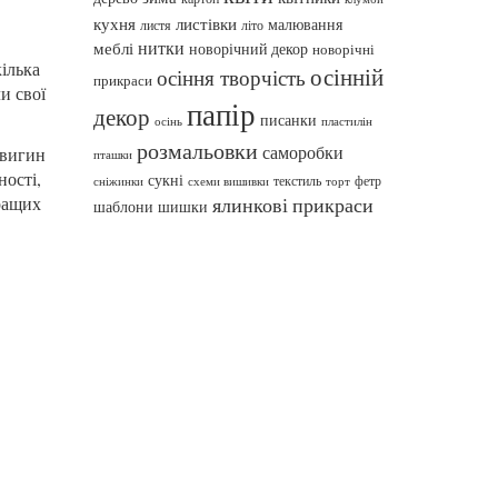
кухня
листівки
малювання
листя
літо
нитки
меблі
новорічний декор
новорічні
кілька
осінній
осіння творчість
прикраси
и свої
папір
декор
писанки
осінь
пластилін
розмальовки
саморобки
 вигин
пташки
ності,
сукні
текстиль
фетр
сніжинки
схеми вишивки
торт
кращих
ялинкові прикраси
шаблони
шишки