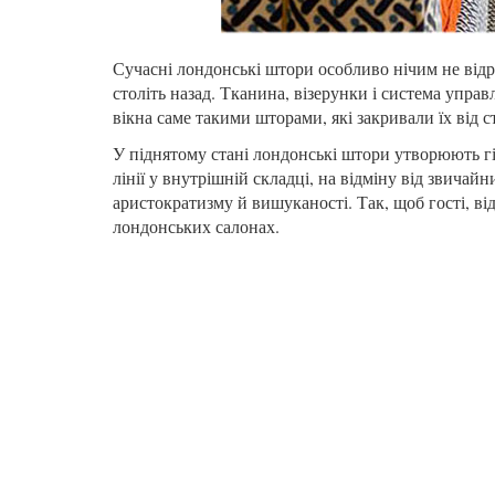
Сучасні лондонські штори особливо нічим не відрі
століть назад. Тканина, візерунки і система упра
вікна саме такими шторами, які закривали їх від с
У піднятому стані лондонські штори утворюють гі
лінії у внутрішній складці, на відміну від звича
аристократизму й вишуканості. Так, щоб гості, в
лондонських салонах.