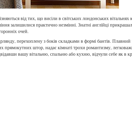
зняються від тих, що висіли в світських лондонських вітальнях 
вління залишилися практично незмінні. Знатні англійці прикрашал
торонніх очей.
рлянду, перехоплену з боків складками в формі бантів. Плавний
йних прямокутних штор, надає кімнаті трохи романтизму, легковаж
ідвідавши вашу вітальню, спальню або кухню, відчули себе як в 