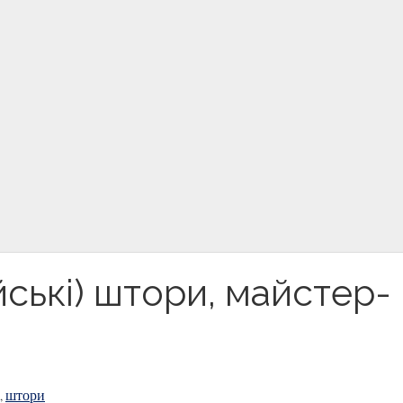
йські) штори, майстер-
штори
,