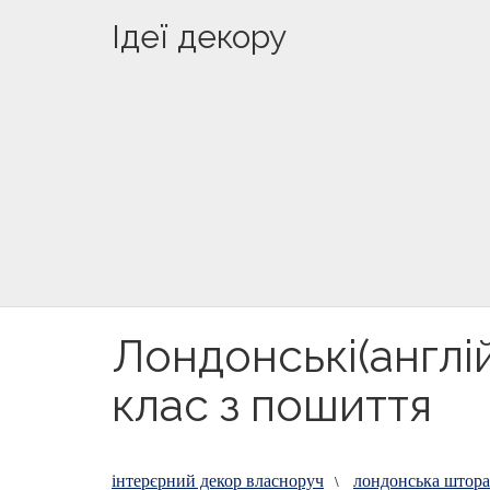
Ідеї декору
Лондонські(англі
клас з пошиття
інтерєрний декор власноруч
лондонська штора
\