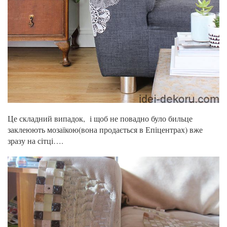
Це складний випадок, і щоб не повадно було бильце
заклеюють мозаїкою(вона продається в Епіцентрах) вже
зразу на сітці….