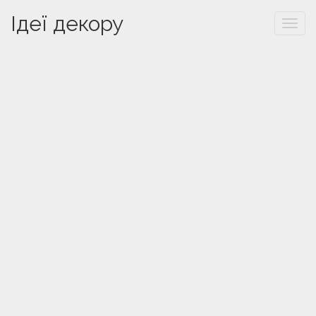
Ідеї декору
Togg
navi