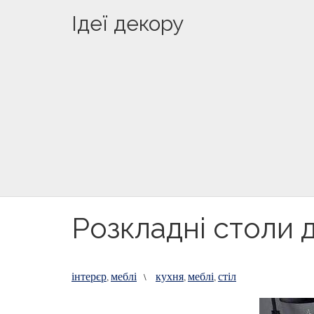
Ідеї декору
Розкладні столи 
інтерєр
меблі
кухня
меблі
стіл
,
\
,
,