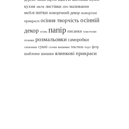
кухня
листівки
малювання
листя
літо
нитки
меблі
новорічний декор
новорічні
осінній
осіння творчість
прикраси
папір
декор
писанки
осінь
пластилін
розмальовки
саморобки
пташки
сукні
текстиль
фетр
сніжинки
схеми вишивки
торт
ялинкові прикраси
шаблони
шишки