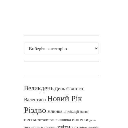
Великдень
День Святого
Новий Рік
Валентина
Різдво
Ялинка
аплікації
ванна
весна
віночки
вишивка
витинанки
дача
квіти
зима
квітники
дерево
картон
клумби