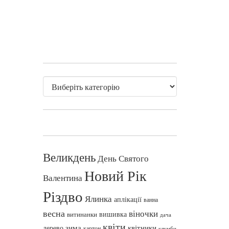
Великдень
День Святого
Новий Рік
Валентина
Різдво
Ялинка
аплікації
ванна
весна
віночки
вишивка
витинанки
дача
квіти
зима
квітники
дерево
картон
клумби