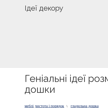
Ідеї декору
Геніальні ідеї ро
дошки
меблі
чистота і порядок
гладильна дошка
,
\