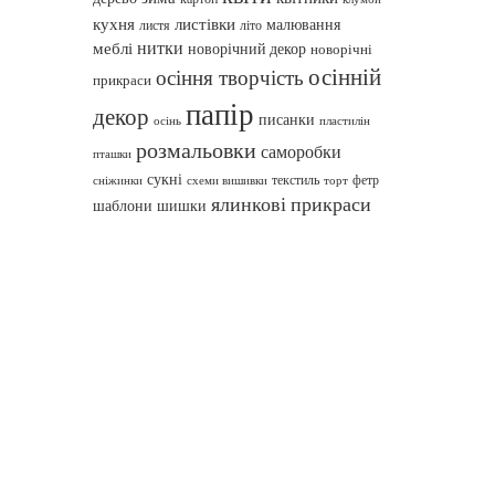
кухня
листівки
малювання
листя
літо
нитки
меблі
новорічний декор
новорічні
осінній
осіння творчість
прикраси
папір
декор
писанки
осінь
пластилін
розмальовки
саморобки
пташки
сукні
текстиль
фетр
сніжинки
схеми вишивки
торт
ялинкові прикраси
шаблони
шишки