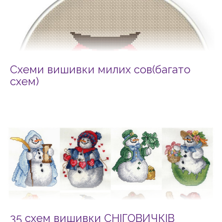
Схеми вишивки милих сов(багато
схем)
35 схем вишивки СНІГОВИЧКІВ