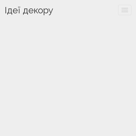
Ідеї декору
Togg
navi