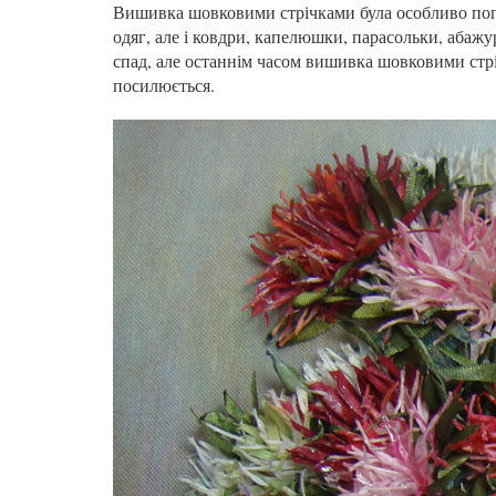
Вишивка шовковими стрічками була особливо по
одяг, але і ковдри, капелюшки, парасольки, абажу
спад, але останнім часом вишивка шовковими стріч
посилюється.