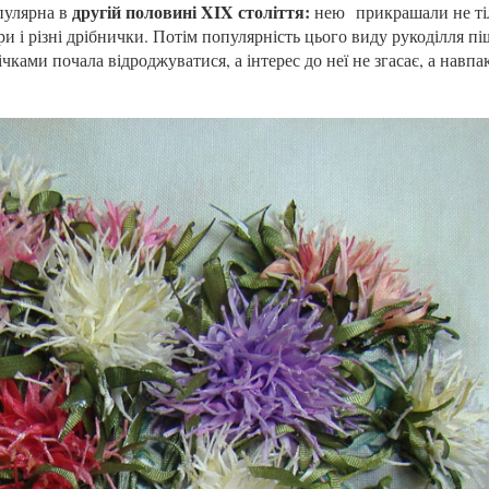
другій половині XIX століття:
пулярна в
нею
прикрашали не ті
ри і різні дрібнички. Потім популярність цього виду рукоділля пі
ками почала відроджуватися, а інтерес до неї не згасає, а навпак