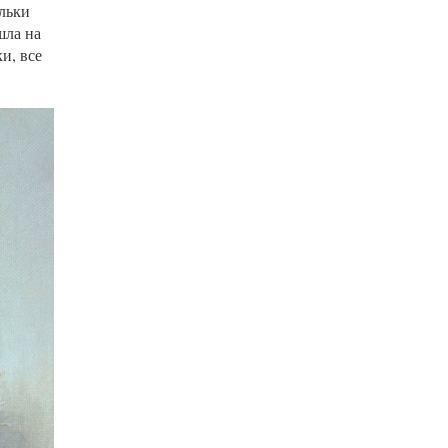
льки
шла на
и, все