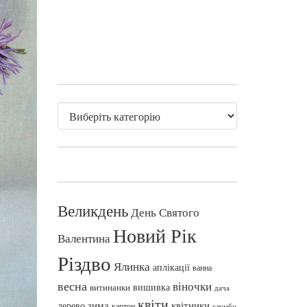
Великдень
День Святого
Новий Рік
Валентина
Різдво
Ялинка
аплікації
ванна
весна
віночки
вишивка
витинанки
дача
квіти
зима
квітники
дерево
картон
клумби