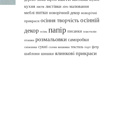
кухня
листівки
малювання
листя
літо
нитки
меблі
новорічний декор
новорічні
осінній
осіння творчість
прикраси
папір
декор
писанки
осінь
пластилін
розмальовки
саморобки
пташки
сукні
текстиль
фетр
сніжинки
схеми вишивки
торт
ялинкові прикраси
шаблони
шишки