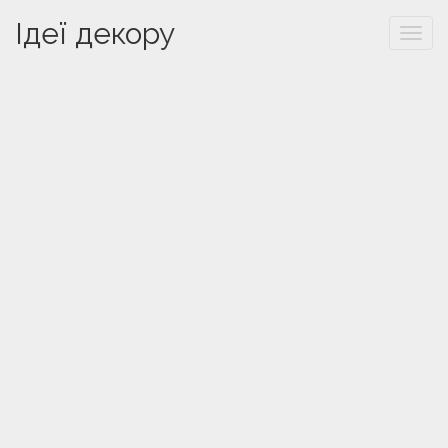
Ідеї декору
Togg
navi