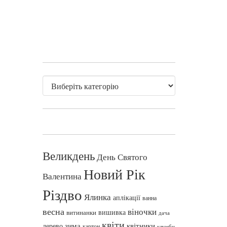
Великдень
День Святого
Новий Рік
Валентина
Різдво
Ялинка
аплікації
ванна
весна
віночки
вишивка
витинанки
дача
квіти
зима
квітники
дерево
картон
клумби