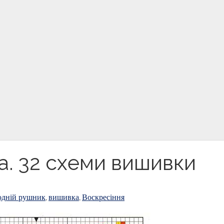
а. 32 схеми вишивки
одній рушник
вишивка
Воскресіння
,
,