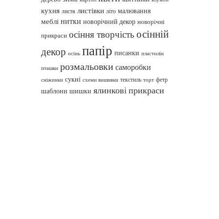
кухня
листівки
малювання
листя
літо
нитки
меблі
новорічний декор
новорічні
осінній
осіння творчість
прикраси
папір
декор
писанки
осінь
пластилін
розмальовки
саморобки
пташки
сукні
текстиль
фетр
сніжинки
схеми вишивки
торт
ялинкові прикраси
шаблони
шишки