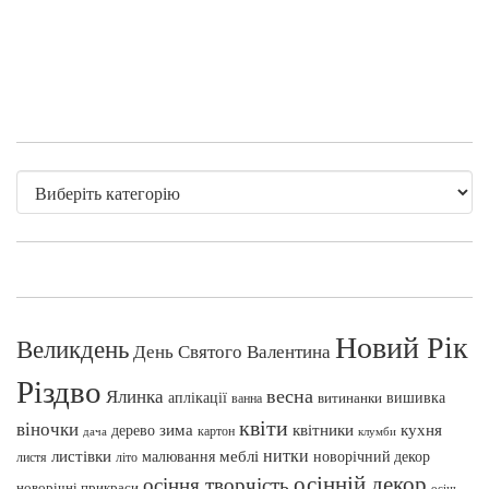
Новий Рік
Великдень
День Святого Валентина
Різдво
весна
Ялинка
аплікації
вишивка
витинанки
ванна
квіти
віночки
зима
квітники
кухня
дерево
картон
клумби
дача
нитки
меблі
листівки
малювання
новорічний декор
листя
літо
осінній декор
осіння творчість
новорічні прикраси
осінь