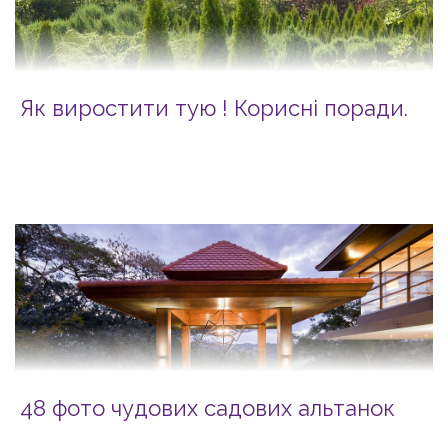
Як виростити тую ! Корисні поради.
48 фото чудових садових альтанок