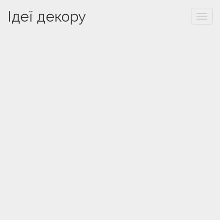
Ідеї декору
Togg
navi