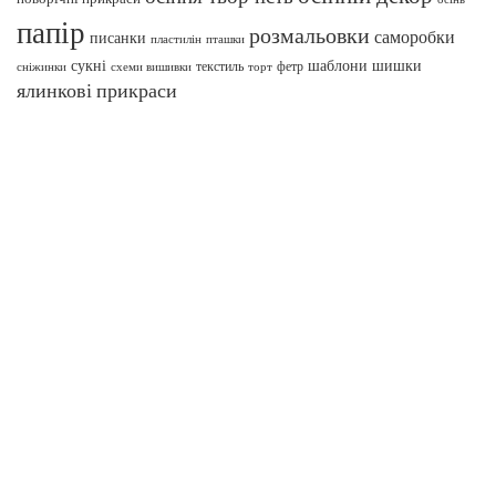
папір
розмальовки
саморобки
писанки
пташки
пластилін
сукні
шаблони
шишки
текстиль
фетр
сніжинки
схеми вишивки
торт
ялинкові прикраси