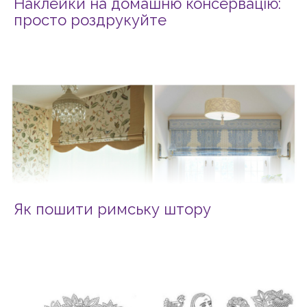
Наклейки на домашню консервацію:
просто роздрукуйте
Як пошити римську штору