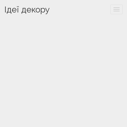
Ідеї декору
Togg
navi