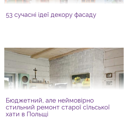
53 сучасні ідеї декору фасаду
Бюджетний, але неймовірно
стильний ремонт старої сїльської
хати в Польщі