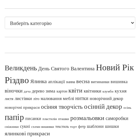
Новий Рік
Великдень
День Святого Валентина
Різдво
весна
Ялинка
аплікації
вишивка
витинанки
ванна
квіти
віночки
зима
квітники
кухня
дерево
картон
клумби
дача
нитки
меблі
листівки
малювання
новорічний декор
листя
літо
осінній декор
осіння творчість
новорічні прикраси
осінь
папір
розмальовки
саморобки
писанки
пташки
пластилін
сукні
шаблони
шишки
текстиль
фетр
сніжинки
схеми вишивки
торт
ялинкові прикраси