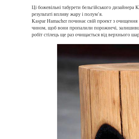
Ці божевільні табурети бельгійського дизайнера K
результаті впливу жару і полум’я.
Kaspar Hamacher починає свій проект з очищення к
чином, щоб вони пропалили порожнечі, залишивш
робіт стілець ще раз очищається від верхнього ша