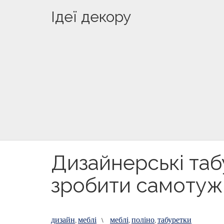
Ідеї декору
Дизайнерські табу
зробити самотуж
дизайн
меблі
меблі
поліно
табуретки
,
\
,
,