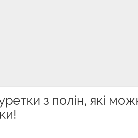
ретки з полін, які мож
ки!