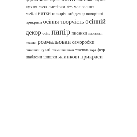
кухня
листівки
малювання
листя
літо
нитки
меблі
новорічний декор
новорічні
осінній
осіння творчість
прикраси
папір
декор
писанки
осінь
пластилін
розмальовки
саморобки
пташки
сукні
текстиль
фетр
сніжинки
схеми вишивки
торт
ялинкові прикраси
шаблони
шишки