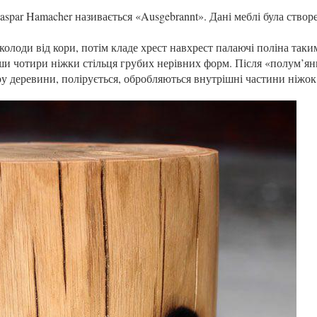
aspar Hamacher називається «Ausgebrannt». Дані меблі була створе
олоди від кори, потім кладе хрест навхрест палаючі поліна таки
и чотири ніжки стільця грубих нерівних форм. Після «полум’я
ру деревини, полірується, обробляються внутрішні частини ніжок