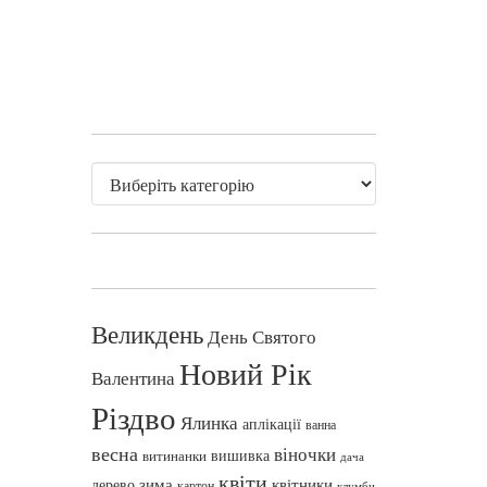
Великдень
День Святого
Новий Рік
Валентина
Різдво
Ялинка
аплікації
ванна
весна
віночки
вишивка
витинанки
дача
квіти
зима
квітники
дерево
картон
клумби