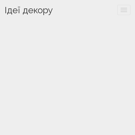
Ідеї декору
Togg
navi