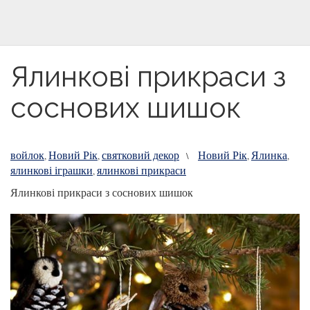
Ялинкові прикраси з
соснових шишок
войлок
Новий Рік
святковий декор
Новий Рік
Ялинка
,
,
\
,
,
ялинкові іграшки
ялинкові прикраси
,
Ялинкові прикраси з соснових шишок