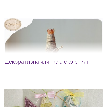
Декоративна ялинка а еко-стилі