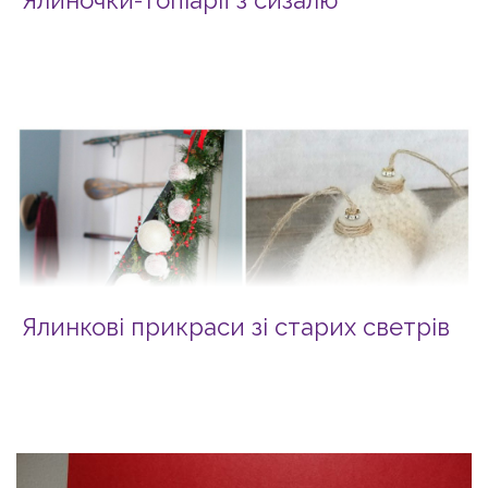
Ялиночки-топіарії з сизалю
Ялинкові прикраси зі старих светрів