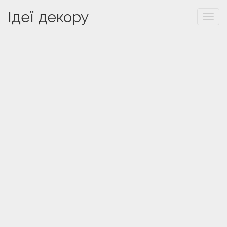
Ідеї декору
Togg
navi