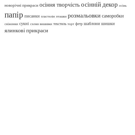
осінній декор
осіння творчість
новорічні прикраси
осінь
папір
розмальовки
саморобки
писанки
пташки
пластилін
сукні
шаблони
шишки
текстиль
фетр
сніжинки
схеми вишивки
торт
ялинкові прикраси