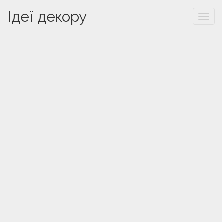
Ідеї декору
Togg
navi