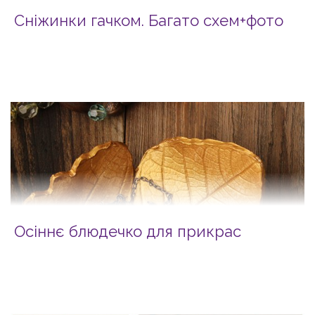
Сніжинки гачком. Багато схем+фото
Осіннє блюдечко для прикрас