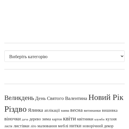
Новий Рік
Великдень
День Святого Валентина
Різдво
весна
Ялинка
аплікації
вишивка
витинанки
ванна
квіти
віночки
зима
квітники
кухня
дерево
картон
клумби
дача
нитки
меблі
листівки
малювання
новорічний декор
листя
літо