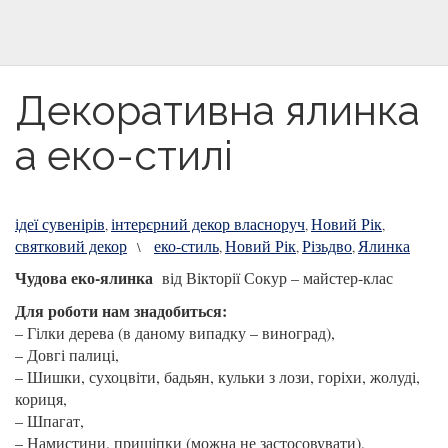
Декоративна ялинка
а еко-стилі
ідеї сувенірів
інтерєрний декор власноруч
Новий Рік
,
,
,
святковий декор
еко-стиль
Новий Рік
Різьдво
Ялинка
\
,
,
,
Чудова еко-ялинка
від Вікторії Сокур – майстер-клас
Для роботи нам знадобиться:
– Гілки дерева (в даному випадку – виноград),
– Довгі палиці,
– Шишки, сухоцвіти, бадьян, кульки з лози, горіхи, жолуді,
кориця,
– Шпагат,
– Намистини, прищіпки (можна не застосовувати),