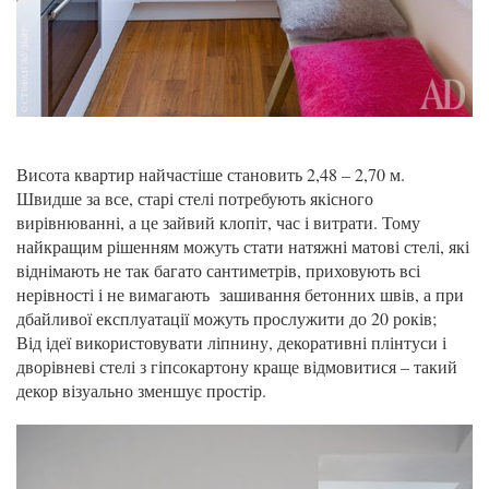
Висота квартир найчастіше становить 2,48 – 2,70 м.
Швидше за все, старі стелі потребують якісного
вирівнюванні, а це зайвий клопіт, час і витрати. Тому
найкращим рішенням можуть стати натяжні матові стелі, які
віднімають не так багато сантиметрів, приховують всі
нерівності і не вимагають зашивання бетонних швів, а при
дбайливої ​​експлуатації можуть прослужити до 20 років;
Від ідеї використовувати ліпнину, декоративні плінтуси і
дворівневі стелі з гіпсокартону краще відмовитися – такий
декор візуально зменшує простір.