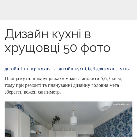
Дизайн кухні в
хрущовці 50 фото
дизайн
інтерєр
кухня
дизайн кухні
ідеї для кухні
кухня
,
,
\
,
,
Площа кухні в «хрущовках» може становити 5,6,7 кв.м,
тому при ремонті та плануванні дизайну головна мета –
зберегти кожен сантиметр.