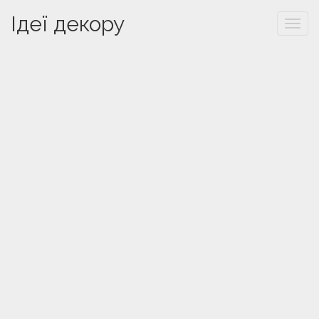
Ідеї декору
Togg
navi