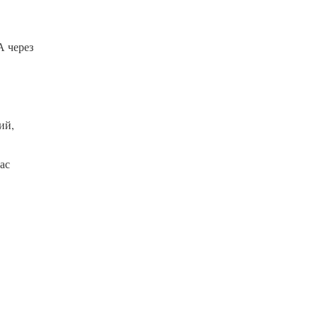
А через
ий,
вас