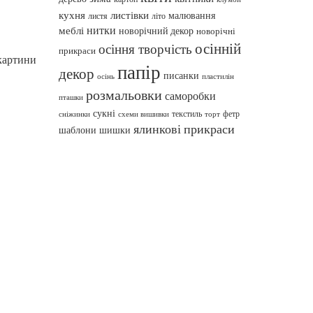
кухня
листівки
малювання
листя
літо
нитки
меблі
новорічний декор
новорічні
осінній
осіння творчість
прикраси
 картини
папір
декор
писанки
осінь
пластилін
розмальовки
саморобки
пташки
сукні
текстиль
фетр
сніжинки
схеми вишивки
торт
ялинкові прикраси
шаблони
шишки