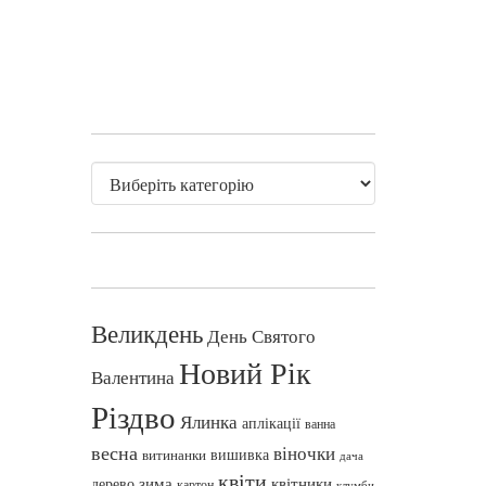
Великдень
День Святого
Новий Рік
Валентина
Різдво
Ялинка
аплікації
ванна
весна
віночки
вишивка
витинанки
дача
квіти
зима
квітники
дерево
картон
клумби