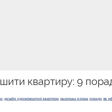
ьшити квартиру: 9 пора
ри
дизайн однокімнатної квартири
маленька площа
поради
як о
,
,
,
,