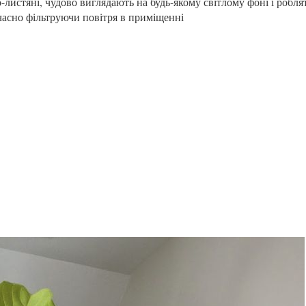
листяні, чудово виглядають на будь-якому світлому фоні і робля
часно фільтруючи повітря в приміщенні