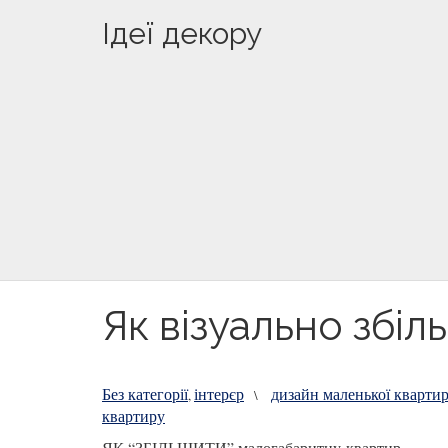
Ідеї декору
Як візуально збіл
Без категорії
інтерєр
дизайн маленької кварти
,
\
квартиру
ЯК “ЗБІЛЬШИТИ” малогабаритну квартир.