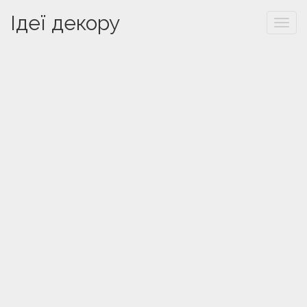
Ідеї декору
Togg
navi