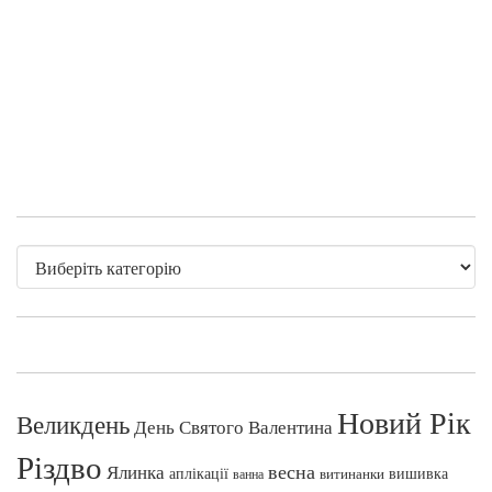
Новий Рік
Великдень
День Святого Валентина
Різдво
весна
Ялинка
аплікації
вишивка
витинанки
ванна