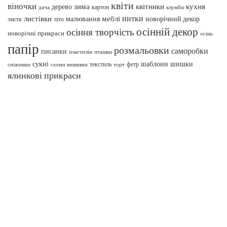
квіти
віночки
зима
квітники
кухня
дерево
картон
клумби
дача
нитки
меблі
листівки
малювання
новорічний декор
листя
літо
осінній декор
осіння творчість
новорічні прикраси
осінь
папір
розмальовки
саморобки
писанки
пташки
пластилін
сукні
шаблони
шишки
текстиль
фетр
сніжинки
схеми вишивки
торт
ялинкові прикраси