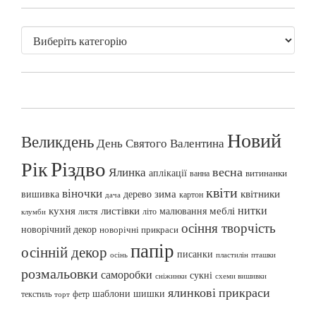
Новий
Великдень
День Святого Валентина
Різдво
Рік
весна
Ялинка
аплікації
витинанки
ванна
квіти
віночки
вишивка
зима
квітники
дерево
картон
дача
нитки
меблі
кухня
листівки
малювання
листя
літо
клумби
осіння творчість
новорічний декор
новорічні прикраси
папір
осінній декор
писанки
осінь
пташки
пластилін
розмальовки
саморобки
сукні
сніжинки
схеми вишивки
ялинкові прикраси
шаблони
шишки
текстиль
фетр
торт