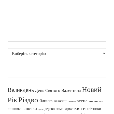
Новий
Великдень
День Святого Валентина
Різдво
Рік
весна
Ялинка
аплікації
витинанки
ванна
квіти
віночки
вишивка
зима
квітники
дерево
картон
дача