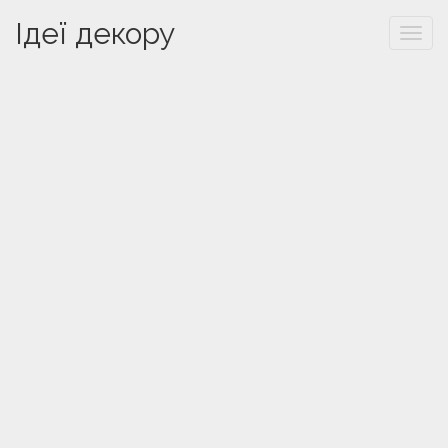
Ідеї декору
Togg
navi