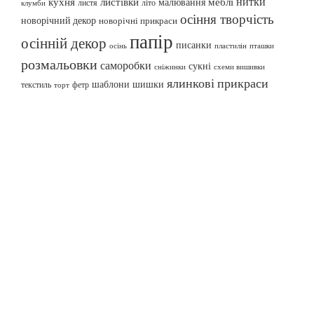
нитки
меблі
кухня
листівки
малювання
листя
літо
клумби
осіння творчість
новорічний декор
новорічні прикраси
папір
осінній декор
писанки
осінь
пташки
пластилін
розмальовки
саморобки
сукні
сніжинки
схеми вишивки
ялинкові прикраси
шаблони
шишки
текстиль
фетр
торт