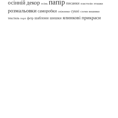
папір
осінній декор
писанки
осінь
пташки
пластилін
розмальовки
саморобки
сукні
сніжинки
схеми вишивки
ялинкові прикраси
шаблони
шишки
текстиль
фетр
торт