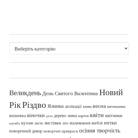
Новий
Великдень
День Святого Валентина
Різдво
Рік
весна
Ялинка
аплікації
витинанки
ванна
квіти
віночки
вишивка
зима
квітники
дерево
картон
дача
нитки
меблі
кухня
листівки
малювання
листя
літо
клумби
осіння творчість
новорічний декор
новорічні прикраси