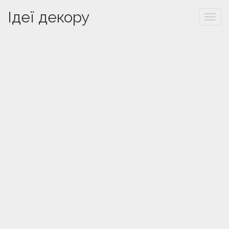
Ідеї декору
Togg
navi