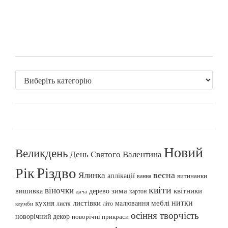
Новий
Великдень
День Святого Валентина
Різдво
Рік
весна
Ялинка
аплікації
витинанки
ванна
квіти
віночки
вишивка
зима
квітники
дерево
картон
дача
нитки
меблі
кухня
листівки
малювання
листя
літо
клумби
осіння творчість
новорічний декор
новорічні прикраси