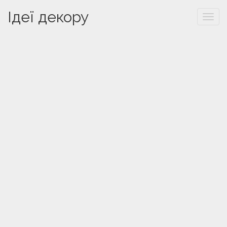
Ідеї декору
Togg
navi