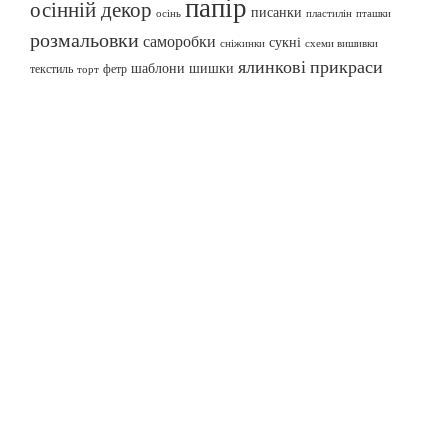
папір
осінній декор
писанки
осінь
пташки
пластилін
розмальовки
саморобки
сукні
сніжинки
схеми вишивки
ялинкові прикраси
шаблони
шишки
текстиль
фетр
торт