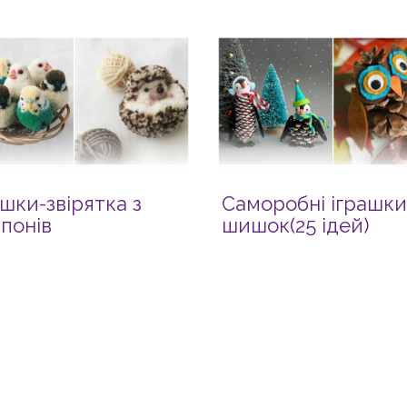
ашки-звірятка з
Саморобні іграшки
понів
шишок(25 ідей)