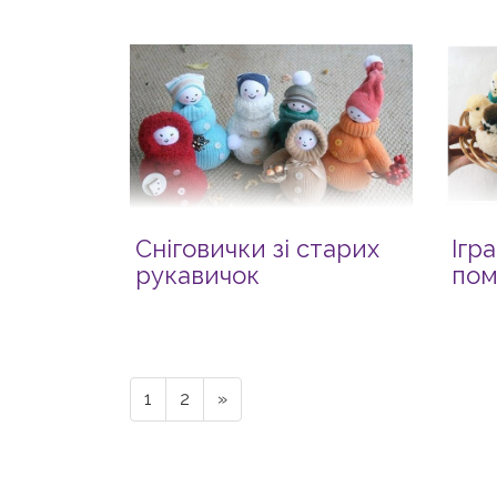
Сніговички зі старих
Ігр
рукавичок
пом
1
2
»