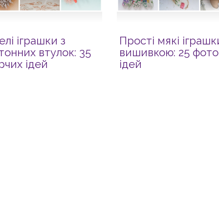
елі іграшки з
Прості мякі іграшк
тонних втулок: 35
вишивкою: 25 фото
рчих ідей
ідей