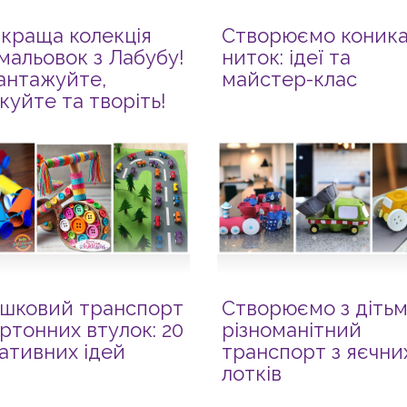
краща колекція
Створюємо коника
мальовок з Лабубу!
ниток: ідеї та
антажуйте,
майстер-клас
куйте та творіть!
ашковий транспорт
Створюємо з діть
артонних втулок: 20
різноманітний
ативних ідей
транспорт з яєчни
лотків