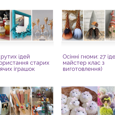
крутих ідей
Осінні гноми: 27 ід
ористання старих
майстер клас з
ячих іграшок
виготовлення)