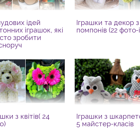
чудових ідей
Іграшки та декор з
тонних іграшок, які
помпонів (22 фото-і
сто зробити
сноруч
шки з квітів( 24
Іграшки з шкарпет
о)
5 майстер-класів