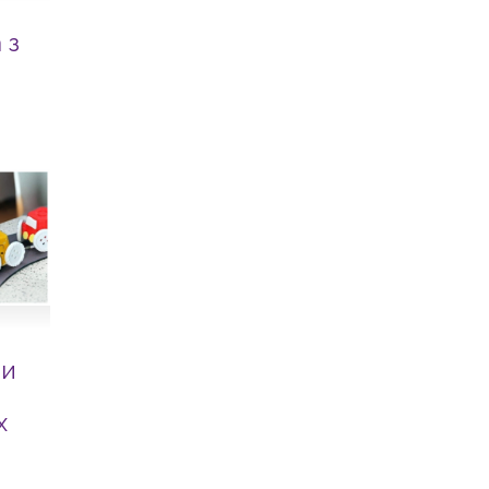
 з
ми
х