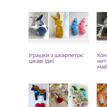
Іграшки з шкарпеток:
Кон
цікаві ідеї
нит
май