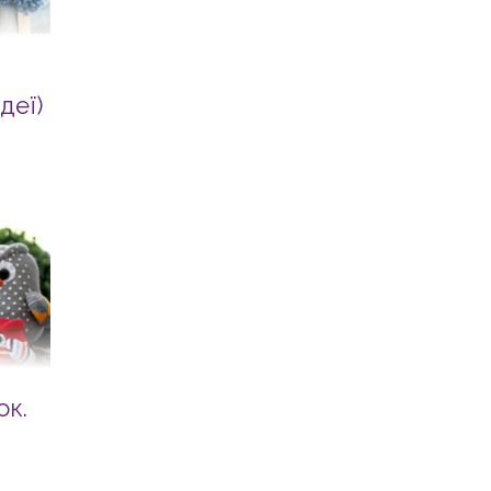
деї)
ок.