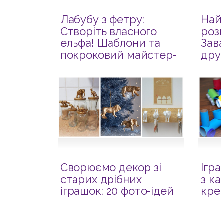
Лабубу з фетру:
Най
Створіть власного
роз
ельфа! Шаблони та
Зав
покроковий майстер-
дру
клас
Сворюємо декор зі
Ігр
старих дрібних
з к
іграшок: 20 фото-ідей
кре