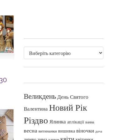
30
Великдень
День Святого
Новий Рік
Валентина
Різдво
Ялинка
аплікації
ванна
весна
віночки
вишивка
витинанки
дача
квіти
зима
квітники
дерево
картон