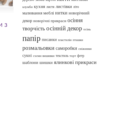
кухня
листівки
листя
літо
клумби
нитки
меблі
малювання
новорічний
осіння
декор
новорічні прикраси
и з
осінній декор
творчість
осінь
папір
писанки
пташки
пластилін
розмальовки
саморобки
сніжинки
сукні
текстиль
фетр
схеми вишивки
торт
ялинкові прикраси
шаблони
шишки