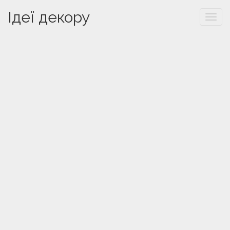
Ідеї декору
Togg
navi