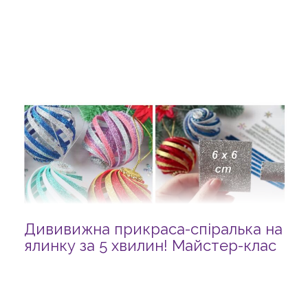
Дививижна прикраса-спіралька на
ялинку за 5 хвилин! Майстер-клас