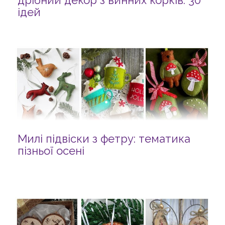
дрібний декор з винних корків: 30
ідей
Милі підвіски з фетру: тематика
пізньої осені