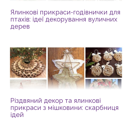
Ялинкові прикраси-годівнички для
птахів: ідеї декорування вуличних
дерев
Різдвяний декор та ялинкові
прикраси з мішковини: скарбниця
ідей