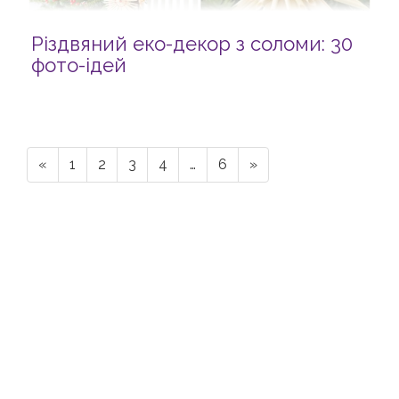
Різдвяний еко-декор з соломи: 30
фото-ідей
«
1
2
3
4
…
6
»