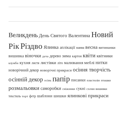
Новий
Великдень
День Святого Валентина
Різдво
Рік
весна
Ялинка
аплікації
витинанки
ванна
квіти
віночки
вишивка
зима
квітники
дерево
картон
дача
нитки
меблі
кухня
листівки
малювання
листя
літо
клумби
осіння творчість
новорічний декор
новорічні прикраси
папір
осінній декор
писанки
осінь
пташки
пластилін
розмальовки
саморобки
сукні
сніжинки
схеми вишивки
ялинкові прикраси
шаблони
шишки
текстиль
фетр
торт