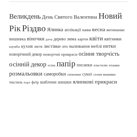
Новий
Великдень
День Святого Валентина
Різдво
Рік
весна
Ялинка
аплікації
витинанки
ванна
квіти
віночки
вишивка
зима
квітники
дерево
картон
дача
нитки
меблі
кухня
листівки
малювання
листя
літо
клумби
осіння творчість
новорічний декор
новорічні прикраси
папір
осінній декор
писанки
осінь
пташки
пластилін
розмальовки
саморобки
сукні
сніжинки
схеми вишивки
ялинкові прикраси
шаблони
шишки
текстиль
фетр
торт