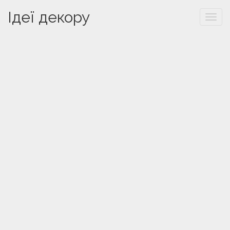
Ідеї декору
Togg
navi