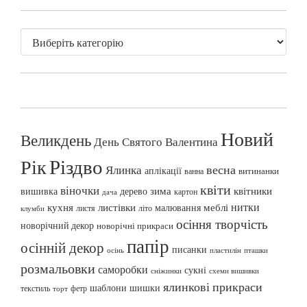
Новий
Великдень
День Святого Валентина
Різдво
Рік
весна
Ялинка
аплікації
витинанки
ванна
квіти
віночки
вишивка
зима
квітники
дерево
картон
дача
нитки
меблі
кухня
листівки
малювання
листя
літо
клумби
осіння творчість
новорічний декор
новорічні прикраси
папір
осінній декор
писанки
осінь
пташки
пластилін
розмальовки
саморобки
сукні
сніжинки
схеми вишивки
ялинкові прикраси
шаблони
шишки
текстиль
фетр
торт