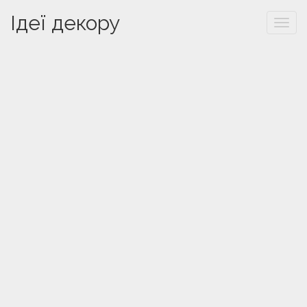
Ідеї декору
Togg
navi