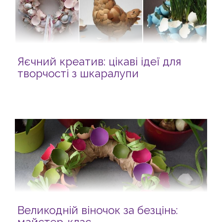
Яєчний креатив: цікаві ідеї для
творчості з шкаралупи
Великодній віночок за безцінь: