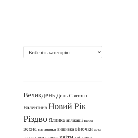
Великдень
День Святого
Новий Рік
Валентина
Різдво
Ялинка
аплікації
ванна
весна
віночки
вишивка
витинанки
дача
квіти
зима
квітники
дерево
картон