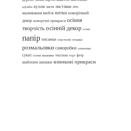
кухня
листівки
листя
літо
клумби
нитки
меблі
малювання
новорічний
осіння
декор
новорічні прикраси
осінній декор
творчість
осінь
папір
писанки
пташки
пластилін
розмальовки
саморобки
сніжинки
сукні
текстиль
фетр
схеми вишивки
торт
ялинкові прикраси
шаблони
шишки