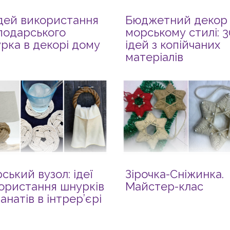
ідей використання
Бюджетний декор
подарського
морському стилі: 3
рка в декорі дому
ідей з копійчаних
матеріалів
ський вузол: ідеї
Зірочка-Сніжинка.
ористання шнурків
Майстер-клас
канатів в інтрер’єрі