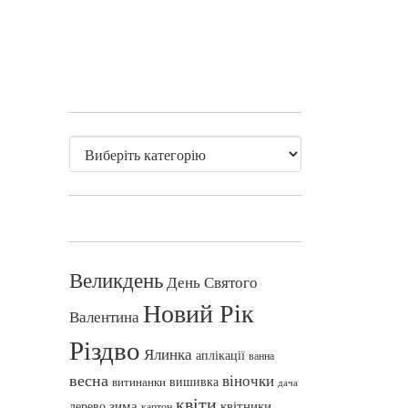
Великдень
День Святого
Новий Рік
Валентина
Різдво
Ялинка
аплікації
ванна
весна
віночки
вишивка
витинанки
дача
квіти
зима
квітники
дерево
картон