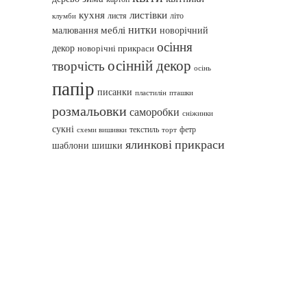
кухня
листівки
листя
літо
клумби
нитки
меблі
малювання
новорічний
осіння
декор
новорічні прикраси
осінній декор
творчість
осінь
папір
писанки
пташки
пластилін
розмальовки
саморобки
сніжинки
сукні
текстиль
фетр
схеми вишивки
торт
ялинкові прикраси
шаблони
шишки