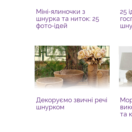
Міні-ялиночки з
25 
шнурка та ниток: 25
гос
фото-ідей
шну
Декоруємо звичні речі
Мор
шнурком
вик
та 