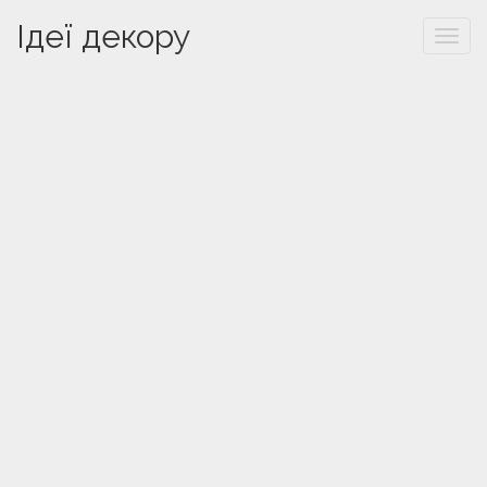
Ідеї декору
Togg
navi