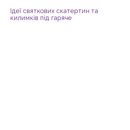
Ідеї святкових скатертин та
килимків під гаряче