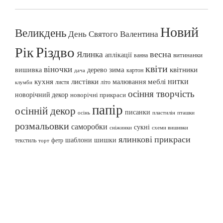
Новий
Великдень
День Святого Валентина
Різдво
Рік
весна
Ялинка
аплікації
витинанки
ванна
квіти
віночки
вишивка
зима
квітники
дерево
картон
дача
нитки
меблі
кухня
листівки
малювання
листя
літо
клумби
осіння творчість
новорічний декор
новорічні прикраси
папір
осінній декор
писанки
осінь
пташки
пластилін
розмальовки
саморобки
сукні
сніжинки
схеми вишивки
ялинкові прикраси
шаблони
шишки
текстиль
фетр
торт