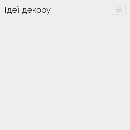
Ідеї декору
Togg
navi