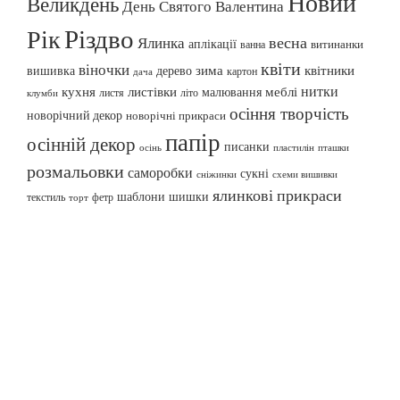
Новий
Великдень
День Святого Валентина
Різдво
Рік
весна
Ялинка
аплікації
витинанки
ванна
квіти
віночки
вишивка
зима
квітники
дерево
картон
дача
нитки
меблі
кухня
листівки
малювання
листя
літо
клумби
осіння творчість
новорічний декор
новорічні прикраси
папір
осінній декор
писанки
осінь
пташки
пластилін
розмальовки
саморобки
сукні
сніжинки
схеми вишивки
ялинкові прикраси
шаблони
шишки
текстиль
фетр
торт