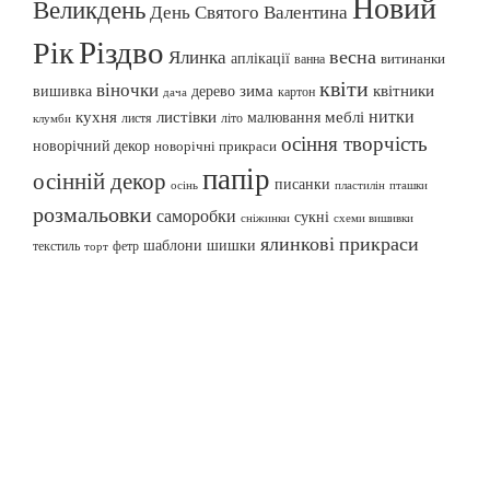
Новий
Великдень
День Святого Валентина
Різдво
Рік
весна
Ялинка
аплікації
витинанки
ванна
квіти
віночки
вишивка
зима
квітники
дерево
картон
дача
нитки
меблі
кухня
листівки
малювання
листя
літо
клумби
осіння творчість
новорічний декор
новорічні прикраси
папір
осінній декор
писанки
осінь
пташки
пластилін
розмальовки
саморобки
сукні
сніжинки
схеми вишивки
ялинкові прикраси
шаблони
шишки
текстиль
фетр
торт