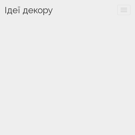
Ідеї декору
Togg
navi