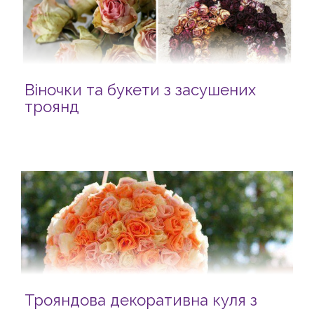
Віночки та букети з засушених
троянд
Трояндова декоративна куля з