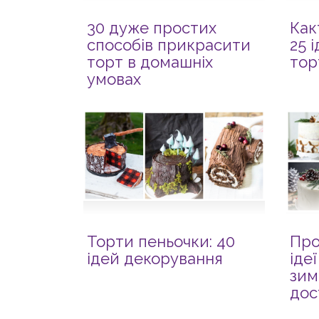
30 дуже простих
Как
способів прикрасити
25 
торт в домашніх
тор
умовах
Торти пеньочки: 40
Про
ідей декорування
іде
зим
дос