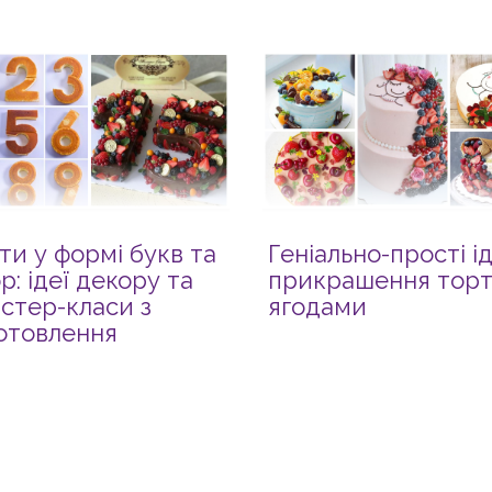
ти у формі букв та
Геніально-прості ід
р: ідеї декору та
прикрашення торт
стер-класи з
ягодами
отовлення