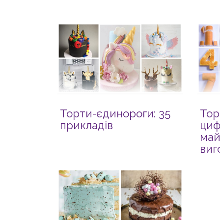
Торти-єдинороги: 35
Тор
прикладів
циф
май
виг