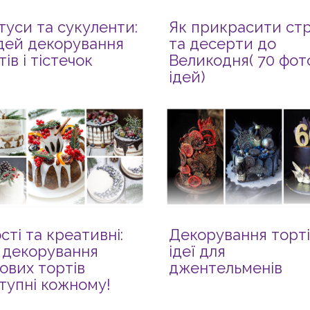
туси та сукуленти:
Як прикрасити ст
ідей декорування
та десерти до
тів і тістечок
Великодня( 70 фот
ідей)
сті та креативні:
Декорування торті
ї декорування
ідеї для
ових тортів
джентельменів
тупні кожному!