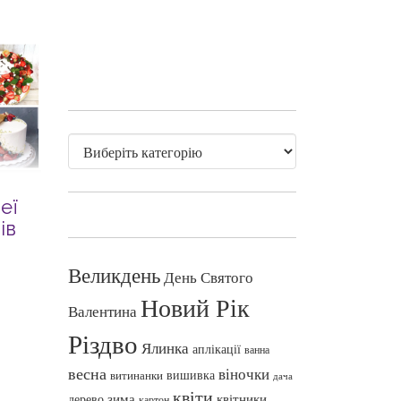
еї
ів
Великдень
День Святого
Новий Рік
Валентина
Різдво
Ялинка
аплікації
ванна
весна
віночки
вишивка
витинанки
дача
квіти
зима
квітники
дерево
картон