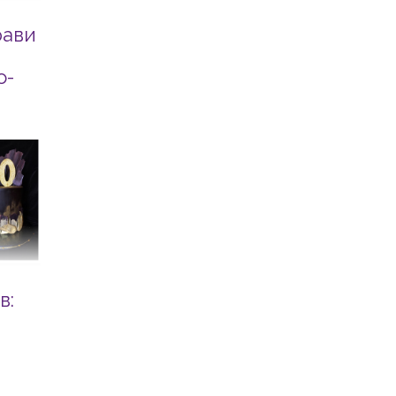
рави
о-
в: