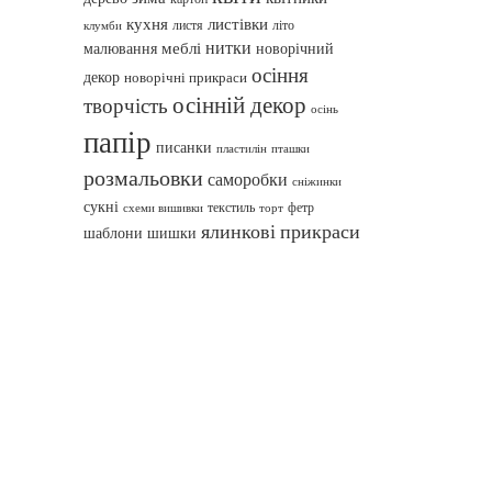
кухня
листівки
листя
літо
клумби
нитки
меблі
малювання
новорічний
осіння
декор
новорічні прикраси
осінній декор
творчість
осінь
папір
писанки
пташки
пластилін
розмальовки
саморобки
сніжинки
сукні
текстиль
фетр
схеми вишивки
торт
ялинкові прикраси
шаблони
шишки