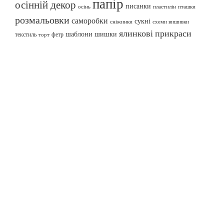
папір
осінній декор
писанки
осінь
пташки
пластилін
розмальовки
саморобки
сукні
сніжинки
схеми вишивки
ялинкові прикраси
шаблони
шишки
текстиль
фетр
торт