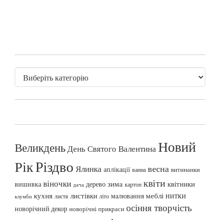
Новий
Великдень
День Святого Валентина
Різдво
Рік
весна
Ялинка
аплікації
витинанки
ванна
квіти
віночки
вишивка
зима
квітники
дерево
картон
дача
нитки
меблі
кухня
листівки
малювання
листя
літо
клумби
осіння творчість
новорічний декор
новорічні прикраси