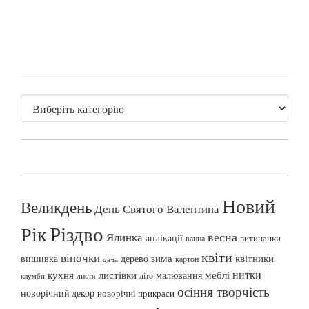
Новий
Великдень
День Святого Валентина
Різдво
Рік
весна
Ялинка
аплікації
витинанки
ванна
квіти
віночки
вишивка
зима
квітники
дерево
картон
дача
нитки
меблі
кухня
листівки
малювання
листя
літо
клумби
осіння творчість
новорічний декор
новорічні прикраси