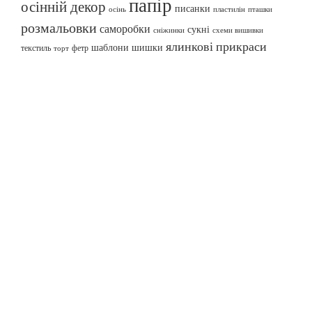
папір
осінній декор
писанки
осінь
пташки
пластилін
розмальовки
саморобки
сукні
сніжинки
схеми вишивки
ялинкові прикраси
шаблони
шишки
текстиль
фетр
торт