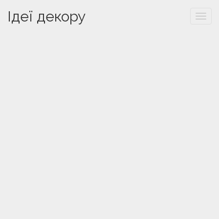
Ідеї декору
Togg
navi