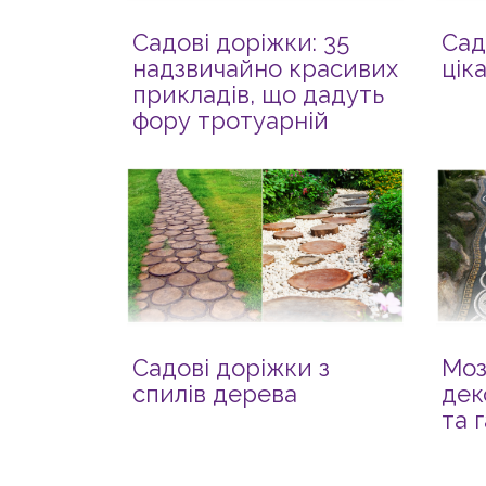
Садові доріжки: 35
Сад
надзвичайно красивих
цік
прикладів, що дадуть
фору тротуарній
плитці
Садові доріжки з
Моз
спилів дерева
дек
та 