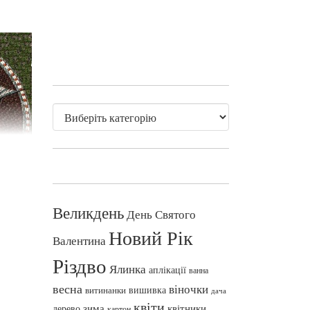
Великдень
День Святого
Новий Рік
Валентина
Різдво
Ялинка
аплікації
ванна
весна
віночки
вишивка
витинанки
дача
квіти
зима
квітники
дерево
картон