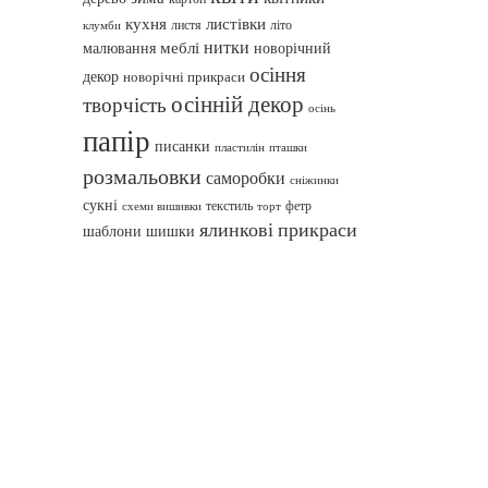
кухня
листівки
листя
літо
клумби
нитки
меблі
малювання
новорічний
осіння
декор
новорічні прикраси
осінній декор
творчість
осінь
папір
писанки
пташки
пластилін
розмальовки
саморобки
сніжинки
сукні
текстиль
фетр
схеми вишивки
торт
ялинкові прикраси
шаблони
шишки