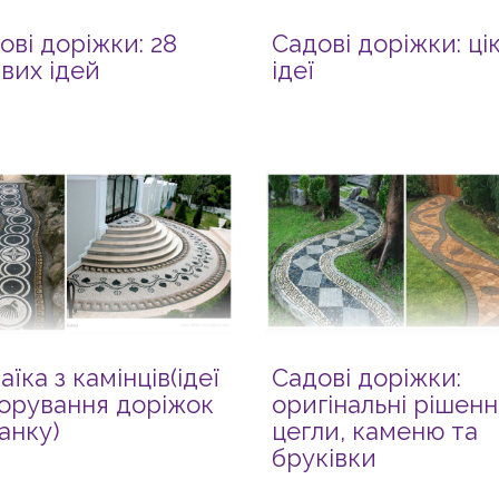
ові доріжки: 28
Садові доріжки: цік
авих ідей
ідеї
аїка з камінців(ідеї
Садові доріжки:
орування доріжок
оригінальні рішенн
ганку)
цегли, каменю та
бруківки