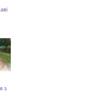
аві
я з