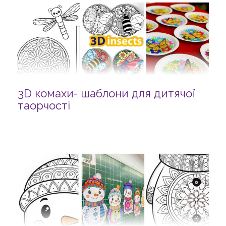
3D комахи- шаблони для дитячої
таорчості