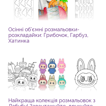
Осінні об’ємні розмальовки-
розкладайки: Грибочок, Гарбуз,
Хатинка
Найкраща колекція розмальовок з