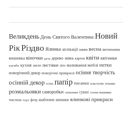
Новий
Великдень
День Святого Валентина
Різдво
Рік
весна
Ялинка
аплікації
витинанки
ванна
квіти
віночки
вишивка
зима
квітники
дерево
картон
дача
нитки
меблі
кухня
листівки
малювання
листя
літо
клумби
осіння творчість
новорічний декор
новорічні прикраси
папір
осінній декор
писанки
осінь
пташки
пластилін
розмальовки
саморобки
сукні
сніжинки
схеми вишивки
ялинкові прикраси
шаблони
шишки
текстиль
фетр
торт