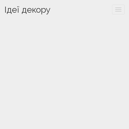
Ідеї декору
Togg
navi