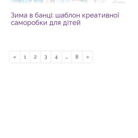
Зима в банці: шаблон креативної
саморобки для дітей
«
1
2
3
4
…
8
»