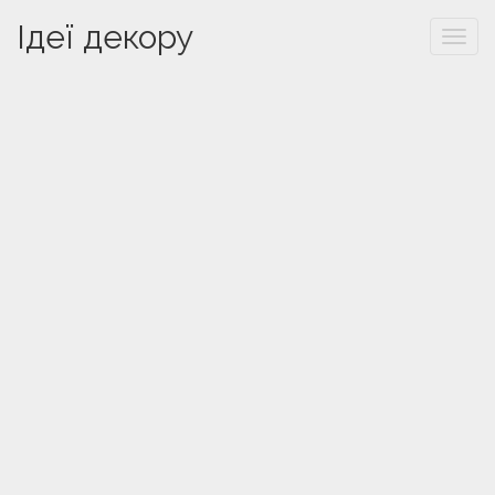
Ідеї декору
Togg
navi