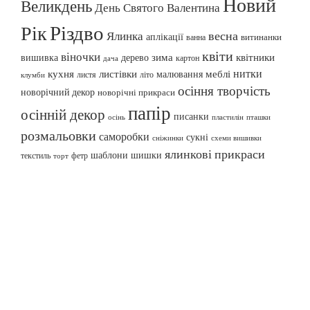
Новий
Великдень
День Святого Валентина
Різдво
Рік
весна
Ялинка
аплікації
витинанки
ванна
квіти
віночки
вишивка
зима
квітники
дерево
картон
дача
нитки
меблі
кухня
листівки
малювання
листя
літо
клумби
осіння творчість
новорічний декор
новорічні прикраси
папір
осінній декор
писанки
осінь
пташки
пластилін
розмальовки
саморобки
сукні
сніжинки
схеми вишивки
ялинкові прикраси
шаблони
шишки
текстиль
фетр
торт