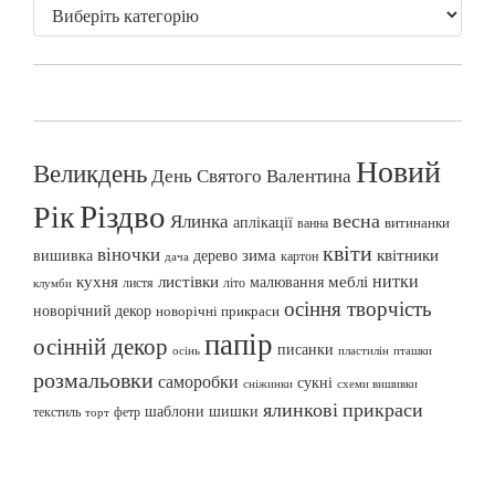
Новий
Великдень
День Святого Валентина
Різдво
Рік
весна
Ялинка
аплікації
витинанки
ванна
квіти
віночки
вишивка
зима
квітники
дерево
картон
дача
нитки
меблі
кухня
листівки
малювання
листя
літо
клумби
осіння творчість
новорічний декор
новорічні прикраси
папір
осінній декор
писанки
осінь
пташки
пластилін
розмальовки
саморобки
сукні
сніжинки
схеми вишивки
ялинкові прикраси
шаблони
шишки
текстиль
фетр
торт