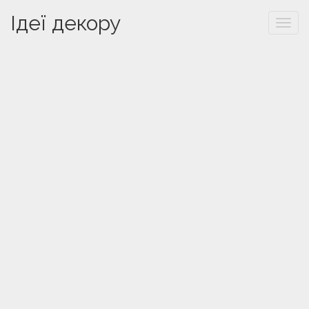
Ідеї декору
Togg
navi