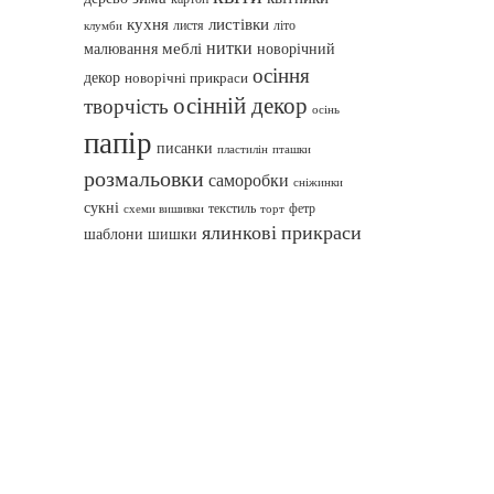
кухня
листівки
листя
літо
клумби
нитки
меблі
малювання
новорічний
осіння
декор
новорічні прикраси
осінній декор
творчість
осінь
папір
писанки
пташки
пластилін
розмальовки
саморобки
сніжинки
сукні
текстиль
фетр
схеми вишивки
торт
ялинкові прикраси
шаблони
шишки