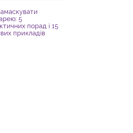
замаскувати
арею: 5
ктичних порад і 15
авих прикладів