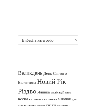
Великдень
День Святого
Новий Рік
Валентина
Різдво
Ялинка
аплікації
ванна
весна
віночки
вишивка
витинанки
дача
квіти
зима
квітники
дерево
картон